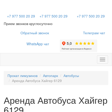
+7 977 500 20 29
+7 977 500 20 29
+7 977 500 20 29
Прием звонков круглосуточно
Обратный звонок
Телеграм чат
WhatsApp чат
Toggl
naviga
Прокат лимузинов
Автопарк
Автобусы
Аренда Автобуса Хайгер 6129
Аренда Автобуса Хайгер
6129