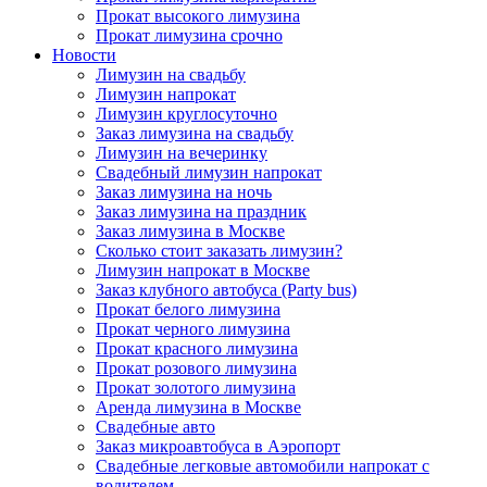
Прокат высокого лимузина
Прокат лимузина срочно
Новости
Лимузин на свадьбу
Лимузин напрокат
Лимузин круглосуточно
Заказ лимузина на свадьбу
Лимузин на вечеринку
Свадебный лимузин напрокат
Заказ лимузина на ночь
Заказ лимузина на праздник
Заказ лимузина в Москве
Сколько стоит заказать лимузин?
Лимузин напрокат в Москве
Заказ клубного автобуса (Party bus)
Прокат белого лимузина
Прокат черного лимузина
Прокат красного лимузина
Прокат розового лимузина
Прокат золотого лимузина
Аренда лимузина в Москве
Свадебные авто
Заказ микроавтобуса в Аэропорт
Свадебные легковые автомобили напрокат с
водителем