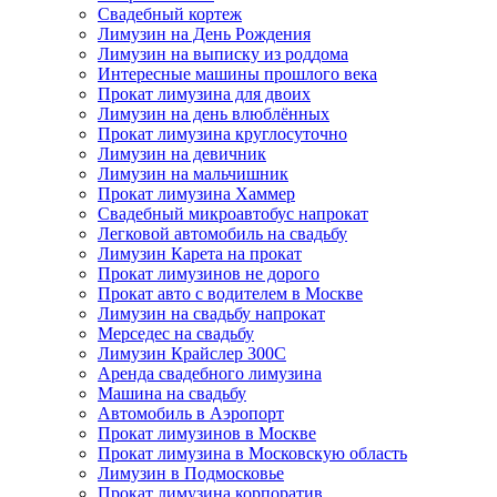
Свадебный кортеж
Лимузин на День Рождения
Лимузин на выписку из роддома
Интересные машины прошлого века
Прокат лимузина для двоих
Лимузин на день влюблённых
Прокат лимузина круглосуточно
Лимузин на девичник
Лимузин на мальчишник
Прокат лимузина Хаммер
Свадебный микроавтобус напрокат
Легковой автомобиль на свадьбу
Лимузин Карета на прокат
Прокат лимузинов не дорого
Прокат авто с водителем в Москве
Лимузин на свадьбу напрокат
Мерседес на свадьбу
Лимузин Крайслер 300С
Аренда свадебного лимузина
Машина на свадьбу
Автомобиль в Аэропорт
Прокат лимузинов в Москве
Прокат лимузина в Московскую область
Лимузин в Подмосковье
Прокат лимузина корпоратив