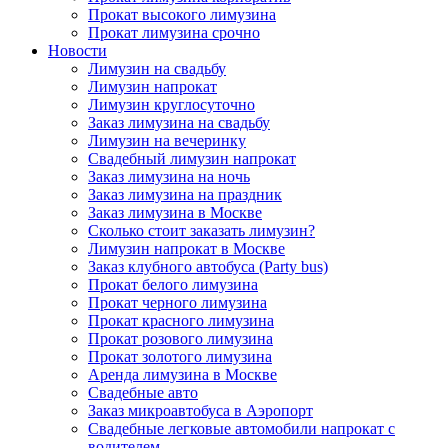
Прокат высокого лимузина
Прокат лимузина срочно
Новости
Лимузин на свадьбу
Лимузин напрокат
Лимузин круглосуточно
Заказ лимузина на свадьбу
Лимузин на вечеринку
Свадебный лимузин напрокат
Заказ лимузина на ночь
Заказ лимузина на праздник
Заказ лимузина в Москве
Сколько стоит заказать лимузин?
Лимузин напрокат в Москве
Заказ клубного автобуса (Party bus)
Прокат белого лимузина
Прокат черного лимузина
Прокат красного лимузина
Прокат розового лимузина
Прокат золотого лимузина
Аренда лимузина в Москве
Свадебные авто
Заказ микроавтобуса в Аэропорт
Свадебные легковые автомобили напрокат с
водителем