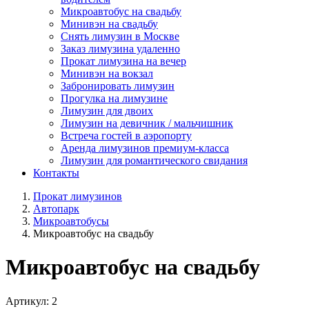
Микроавтобус на свадьбу
Минивэн на свадьбу
Снять лимузин в Москве
Заказ лимузина удаленно
Прокат лимузина на вечер
Минивэн на вокзал
Забронировать лимузин
Прогулка на лимузине
Лимузин для двоих
Лимузин на девичник / мальчишник
Встреча гостей в аэропорту
Аренда лимузинов премиум-класса
Лимузин для романтического свидания
Контакты
Прокат лимузинов
Автопарк
Микроавтобусы
Микроавтобус на свадьбу
Микроавтобус на свадьбу
Артикул:
2