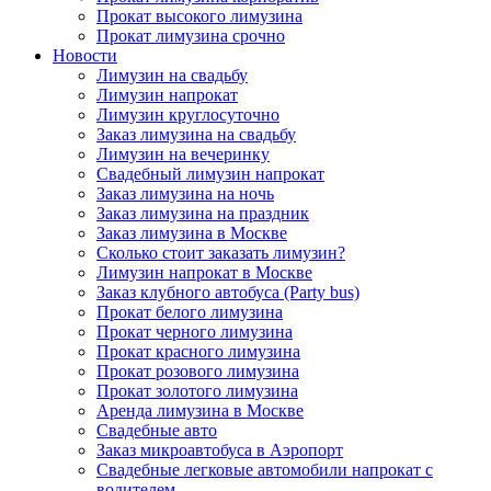
Прокат высокого лимузина
Прокат лимузина срочно
Новости
Лимузин на свадьбу
Лимузин напрокат
Лимузин круглосуточно
Заказ лимузина на свадьбу
Лимузин на вечеринку
Свадебный лимузин напрокат
Заказ лимузина на ночь
Заказ лимузина на праздник
Заказ лимузина в Москве
Сколько стоит заказать лимузин?
Лимузин напрокат в Москве
Заказ клубного автобуса (Party bus)
Прокат белого лимузина
Прокат черного лимузина
Прокат красного лимузина
Прокат розового лимузина
Прокат золотого лимузина
Аренда лимузина в Москве
Свадебные авто
Заказ микроавтобуса в Аэропорт
Свадебные легковые автомобили напрокат с
водителем