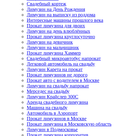
Свадебный кортеж
Лимузин на День Рождения
Лимузин на выписку из роддома
Интересные машины прошлого века
Прокат лимузина для двоих
Лимузин на день влюблённых
Прокат лимузина круглосуточно
Лимузин на девичник
Лимузин на мальчишник
Прокат лимузина Хаммер
Свадебный микроавтобус напрокат
Легковой автомобиль на свадьбу
Лимузин Карета на прокат
Прокат лимузинов не дорого
Прокат авто с водителем в Москве
Лимузин на свадьбу напрокат
Мерседес на свадьбу
Лимузин Крайслер 300С
Аренда свадебного лимузина
Машина на свадьбу
Автомобиль в Аэропорт
Прокат лимузинов в Москве
Прокат лимузина в Московскую область
Лимузин в Подмосковье
Прокат лимузина корпоратив