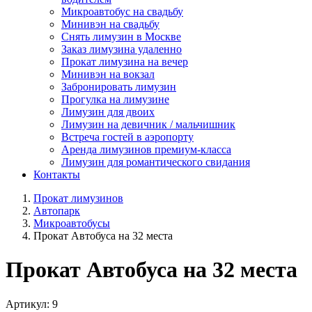
Микроавтобус на свадьбу
Минивэн на свадьбу
Снять лимузин в Москве
Заказ лимузина удаленно
Прокат лимузина на вечер
Минивэн на вокзал
Забронировать лимузин
Прогулка на лимузине
Лимузин для двоих
Лимузин на девичник / мальчишник
Встреча гостей в аэропорту
Аренда лимузинов премиум-класса
Лимузин для романтического свидания
Контакты
Прокат лимузинов
Автопарк
Микроавтобусы
Прокат Автобуса на 32 места
Прокат Автобуса на 32 места
Артикул:
9