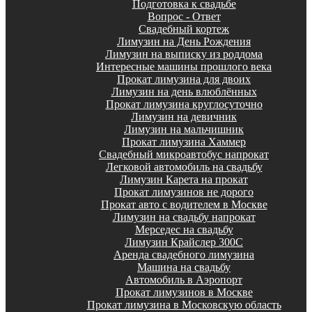
Подготовка к свадьбе
Вопрос - Ответ
Свадебный кортеж
Лимузин на День Рождения
Лимузин на выписку из роддома
Интересные машины прошлого века
Прокат лимузина для двоих
Лимузин на день влюблённых
Прокат лимузина круглосуточно
Лимузин на девичник
Лимузин на мальчишник
Прокат лимузина Хаммер
Свадебный микроавтобус напрокат
Легковой автомобиль на свадьбу
Лимузин Карета на прокат
Прокат лимузинов не дорого
Прокат авто с водителем в Москве
Лимузин на свадьбу напрокат
Мерседес на свадьбу
Лимузин Крайслер 300С
Аренда свадебного лимузина
Машина на свадьбу
Автомобиль в Аэропорт
Прокат лимузинов в Москве
Прокат лимузина в Московскую область