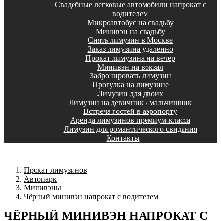
Свадебные легковые автомобили напрокат с
водителем
Микроавтобус на свадьбу
Минивэн на свадьбу
Снять лимузин в Москве
Заказ лимузина удаленно
Прокат лимузина на вечер
Минивэн на вокзал
Забронировать лимузин
Прогулка на лимузине
Лимузин для двоих
Лимузин на девичник / мальчишник
Встреча гостей в аэропорту
Аренда лимузинов премиум-класса
Лимузин для романтического свидания
Контакты
Прокат лимузинов
Автопарк
Минивэны
Чёрный минивэн напрокат с водителем
ЧЁРНЫЙ МИНИВЭН НАПРОКАТ С