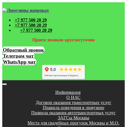
+7 977 500 20 29
+7 977 500 20 29
+7 977 500 20 29
Прием звонков круглосуточно
Обратный звонок
Телеграм чат
WhatsApp чат
Toggle
navigation
Информация
О НАС
Договор оказания транспортных услуг
Правила поведения в лимузине
Правила оказания автотранспортных услуг
ЗАГСы Москвы
Места для свадебных прогулок Москвы и М.О.