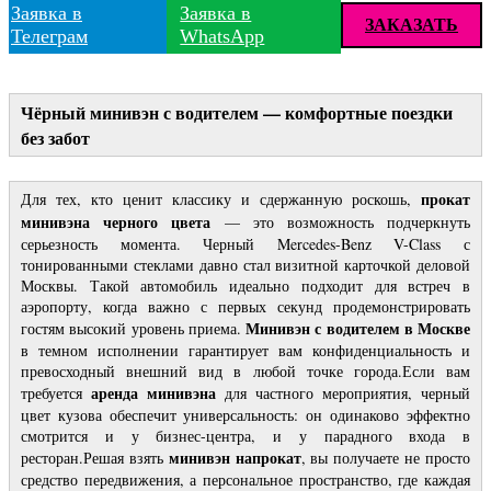
Заявка в
Заявка в
ЗАКАЗАТЬ
Телеграм
WhatsApp
Чёрный минивэн с водителем — комфортные поездки
без забот
прокат
Для тех, кто ценит классику и сдержанную роскошь,
минивэна черного цвета
— это возможность подчеркнуть
серьезность момента. Черный Mercedes-Benz V-Class с
тонированными стеклами давно стал визитной карточкой деловой
Москвы. Такой автомобиль идеально подходит для встреч в
аэропорту, когда важно с первых секунд продемонстрировать
Минивэн с водителем в Москве
гостям высокий уровень приема.
в темном исполнении гарантирует вам конфиденциальность и
превосходный внешний вид в любой точке города.Если вам
аренда минивэна
требуется
для частного мероприятия, черный
цвет кузова обеспечит универсальность: он одинаково эффектно
смотрится и у бизнес-центра, и у парадного входа в
минивэн напрокат
ресторан.Решая взять
, вы получаете не просто
средство передвижения, а персональное пространство, где каждая