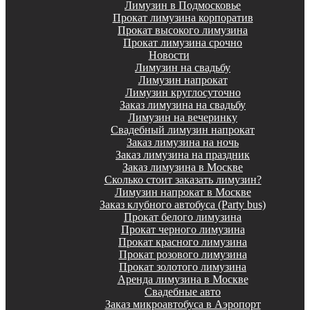
Лимузин в Подмосковье
Прокат лимузина корпоратив
Прокат высокого лимузина
Прокат лимузина срочно
Новости
Лимузин на свадьбу
Лимузин напрокат
Лимузин круглосуточно
Заказ лимузина на свадьбу
Лимузин на вечеринку
Свадебный лимузин напрокат
Заказ лимузина на ночь
Заказ лимузина на праздник
Заказ лимузина в Москве
Сколько стоит заказать лимузин?
Лимузин напрокат в Москве
Заказ клубного автобуса (Party bus)
Прокат белого лимузина
Прокат черного лимузина
Прокат красного лимузина
Прокат розового лимузина
Прокат золотого лимузина
Аренда лимузина в Москве
Свадебные авто
Заказ микроавтобуса в Аэропорт