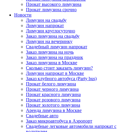
Прокат высокого лимузина
Прокат лимузина срочно
Новости
Лимузин на свадьбу
Лимузин напрокат
Лимузин круглосуточно
Заказ лимузина на свадьбу
Лимузин на вечеринку
Свадебный лимузин напрокат
Заказ лимузина на ночь
Заказ лимузина на праздник
Заказ лимузина в Москве
Сколько стоит заказать лимузин?
Лимузин напрокат в Москве
Заказ клубного автобуса (Party bus)
Прокат белого лимузина
Прокат черного лимузина
Прокат красного лимузина
Прокат розового лимузина
Прокат золотого лимузина
Аренда лимузина в Москве
Свадебные авто
Заказ микроавтобуса в Аэропорт
Свадебные легковые автомобили напрокат с
водителем