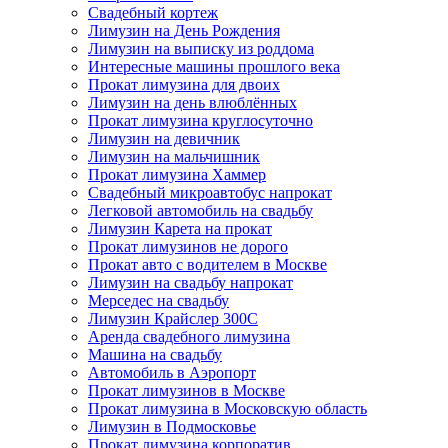
Свадебный кортеж
Лимузин на День Рождения
Лимузин на выписку из роддома
Интересные машины прошлого века
Прокат лимузина для двоих
Лимузин на день влюблённых
Прокат лимузина круглосуточно
Лимузин на девичник
Лимузин на мальчишник
Прокат лимузина Хаммер
Свадебный микроавтобус напрокат
Легковой автомобиль на свадьбу
Лимузин Карета на прокат
Прокат лимузинов не дорого
Прокат авто с водителем в Москве
Лимузин на свадьбу напрокат
Мерседес на свадьбу
Лимузин Крайслер 300С
Аренда свадебного лимузина
Машина на свадьбу
Автомобиль в Аэропорт
Прокат лимузинов в Москве
Прокат лимузина в Московскую область
Лимузин в Подмосковье
Прокат лимузина корпоратив