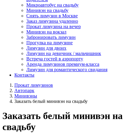
Микроавтобус на свадьбу
Минивэн на свадьбу
Снять лимузин в Москве
Заказ лимузина удаленно
Прокат лимузина на вечер
Минивэн на вокзал
Забронировать лимузин
Прогулка на лимузине
Лимузин для двоих
Лимузин на девичник / мальчишник
Встреча гостей в аэропорту
Аренда лимузинов премиум-класса
Лимузин для романтического свидания
Контакты
Прокат лимузинов
Автопарк
Минивэны
Заказать белый минивэн на свадьбу
Заказать белый минивэн на
свадьбу