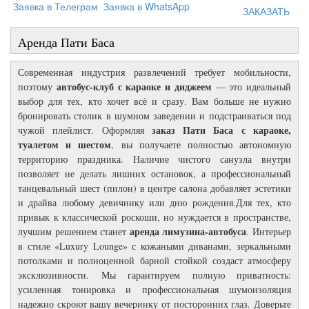
Заявка в Телеграм
Заявка в WhatsApp
ЗАКАЗАТЬ
Аренда Пати Баса
Современная индустрия развлечений требует мобильности,
автобус-клуб с караоке и диджеем
поэтому
— это идеальный
выбор для тех, кто хочет всё и сразу. Вам больше не нужно
бронировать столик в шумном заведении и подстраиваться под
заказ Пати Баса с караоке,
чужой плейлист. Оформляя
туалетом и шестом
, вы получаете полностью автономную
территорию праздника. Наличие чистого санузла внутри
позволяет не делать лишних остановок, а профессиональный
танцевальный шест (пилон) в центре салона добавляет эстетики
и драйва любому девичнику или дню рождения.Для тех, кто
привык к классической роскоши, но нуждается в пространстве,
аренда лимузина-автобуса
лучшим решением станет
. Интерьер
в стиле «Luxury Lounge» с кожаными диванами, зеркальными
потолками и полноценной барной стойкой создаст атмосферу
эксклюзивности. Мы гарантируем полную приватность:
усиленная тонировка и профессиональная шумоизоляция
надежно скроют вашу вечеринку от посторонних глаз. Доверьте