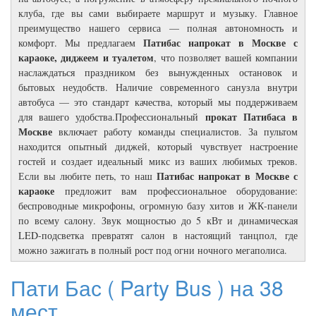
клуба, где вы сами выбираете маршрут и музыку. Главное
преимущество нашего сервиса — полная автономность и
Патибас напрокат в Москве с
комфорт. Мы предлагаем
караоке, диджеем и туалетом
, что позволяет вашей компании
наслаждаться праздником без вынужденных остановок и
бытовых неудобств. Наличие современного санузла внутри
автобуса — это стандарт качества, который мы поддерживаем
прокат Патибаса в
для вашего удобства.Профессиональный
Москве
включает работу команды специалистов. За пультом
находится опытный диджей, который чувствует настроение
гостей и создает идеальный микс из ваших любимых треков.
Патибас напрокат в Москве с
Если вы любите петь, то наш
караоке
предложит вам профессиональное оборудование:
беспроводные микрофоны, огромную базу хитов и ЖК-панели
по всему салону. Звук мощностью до 5 кВт и динамическая
LED-подсветка превратят салон в настоящий танцпол, где
можно зажигать в полный рост под огни ночного мегаполиса.
Пати Бас ( Party Bus ) на 38
мест