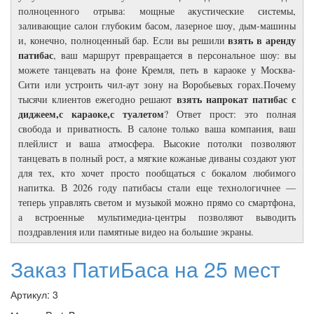
полноценного отрыва: мощные акустические системы,
заливающие салон глубоким басом, лазерное шоу, дым-машины
взять в аренду
и, конечно, полноценный бар. Если вы решили
патибас
, ваш маршрут превращается в персональное шоу: вы
можете танцевать на фоне Кремля, петь в караоке у Москва-
Сити или устроить чил-аут зону на Воробьевых горах.Почему
взять напрокат патибас с
тысячи клиентов ежегодно решают
диджеем,с караоке,с туалетом
? Ответ прост: это полная
свобода и приватность. В салоне только ваша компания, ваш
плейлист и ваша атмосфера. Высокие потолки позволяют
танцевать в полный рост, а мягкие кожаные диваны создают уют
для тех, кто хочет просто пообщаться с бокалом любимого
напитка. В 2026 году патибасы стали еще технологичнее —
теперь управлять светом и музыкой можно прямо со смартфона,
а встроенные мультимедиа-центры позволяют выводить
поздравления или памятные видео на большие экраны.
Заказ ПатиБаса на 25 мест
Артикул:
3