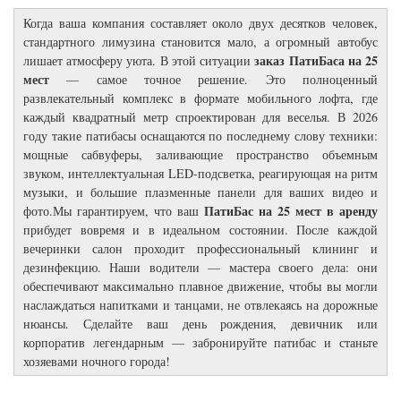
Когда ваша компания составляет около двух десятков человек,
стандартного лимузина становится мало, а огромный автобус
заказ ПатиБаса на 25
лишает атмосферу уюта. В этой ситуации
мест
— самое точное решение. Это полноценный
развлекательный комплекс в формате мобильного лофта, где
каждый квадратный метр спроектирован для веселья. В 2026
году такие патибасы оснащаются по последнему слову техники:
мощные сабвуферы, заливающие пространство объемным
звуком, интеллектуальная LED-подсветка, реагирующая на ритм
музыки, и большие плазменные панели для ваших видео и
ПатиБас на 25 мест в аренду
фото.Мы гарантируем, что ваш
прибудет вовремя и в идеальном состоянии. После каждой
вечеринки салон проходит профессиональный клининг и
дезинфекцию. Наши водители — мастера своего дела: они
обеспечивают максимально плавное движение, чтобы вы могли
наслаждаться напитками и танцами, не отвлекаясь на дорожные
нюансы. Сделайте ваш день рождения, девичник или
корпоратив легендарным — забронируйте патибас и станьте
хозяевами ночного города!