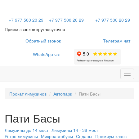
+7 977 500 20 29
+7 977 500 20 29
+7 977 500 20 29
Прием звонков круглосуточно
Обратный звонок
Телеграм чат
WhatsApp чат
Toggl
naviga
Прокат лимузинов
Автопарк
Пати Басы
Пати Басы
Лимузины до 14 мест
Лимузины 14 - 38 мест
Ретро лимузины
Микроавтобусы
Седаны
Премиум класс