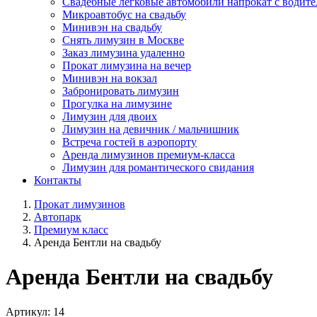
Свадебные легковые автомобили напрокат с водит
Микроавтобус на свадьбу
Минивэн на свадьбу
Снять лимузин в Москве
Заказ лимузина удаленно
Прокат лимузина на вечер
Минивэн на вокзал
Забронировать лимузин
Прогулка на лимузине
Лимузин для двоих
Лимузин на девичник / мальчишник
Встреча гостей в аэропорту
Аренда лимузинов премиум-класса
Лимузин для романтического свидания
Контакты
Прокат лимузинов
Автопарк
Премиум класс
Аренда Бентли на свадьбу
Аренда Бентли на свадьбу
Артикул:
14