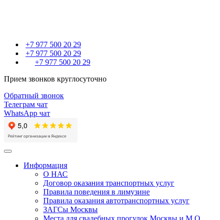
+7 977 500 20 29
+7 977 500 20 29
+7 977 500 20 29
Прием звонков круглосуточно
Обратный звонок
Телеграм чат
WhatsApp чат
Toggle
navigation
Информация
О НАС
Договор оказания транспортных услуг
Правила поведения в лимузине
Правила оказания автотранспортных услуг
ЗАГСы Москвы
Места для свадебных прогулок Москвы и М.О.