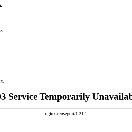
.
е.
я.