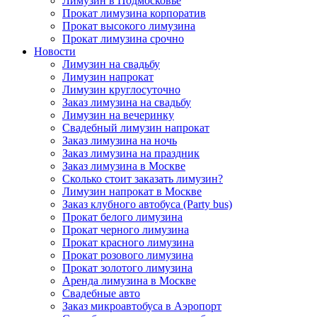
Лимузин в Подмосковье
Прокат лимузина корпоратив
Прокат высокого лимузина
Прокат лимузина срочно
Новости
Лимузин на свадьбу
Лимузин напрокат
Лимузин круглосуточно
Заказ лимузина на свадьбу
Лимузин на вечеринку
Свадебный лимузин напрокат
Заказ лимузина на ночь
Заказ лимузина на праздник
Заказ лимузина в Москве
Сколько стоит заказать лимузин?
Лимузин напрокат в Москве
Заказ клубного автобуса (Party bus)
Прокат белого лимузина
Прокат черного лимузина
Прокат красного лимузина
Прокат розового лимузина
Прокат золотого лимузина
Аренда лимузина в Москве
Свадебные авто
Заказ микроавтобуса в Аэропорт