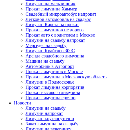
Лимузин на мальчишник
Прокат лимузина Хаммер
Свадебный микроавтобус напрокат
Легковой автомобиль на свадьбу
Лимузин Карета на прокат
Прокат лимузинов не дорого
Прокат авто с водителем в Москве
Лимузин на свадьбу напрокат
Мерседес на свадьбу
Лимузин Крайслер 300С
Аренда свадебного лимузина
Машина на свадьбу
Автомобиль в Аэропорт
Прокат лимузинов в Москве
Прокат лимузина в Московскую область
Лимузин в Подмосковье
Прокат лимузина корпоратив
Прокат высокого лимузина
Прокат лимузина срочно
Новости
Лимузин на свадьбу
Лимузин напрокат
Лимузин круглосуточно
Заказ лимузина на свадьбу
Лимузин на вечеринку