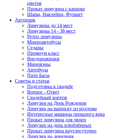
цветов
Прокат лимузина с караоке
Шары, Наклейки, Фуршет
Автопарк
Лимузины до 14 мест
Лимузины 14 - 38 мест
Ретро лимузины
Микроавтобусы
Седаны
Премиум класс
Внедорожники
Минивэны
Автобусы
Пати Басы
Советы и статьи
Подготовка к свадьбе
Вопрос - Ответ
Свадебный кортеж
Лимузин на День Рождения
Лимузин на выписку из роддома
Интересные машины прошлого века
Прокат лимузина для двоих
Лимузин на день влюблённых
Прокат лимузина круглосуточно
Лимузин на девичник