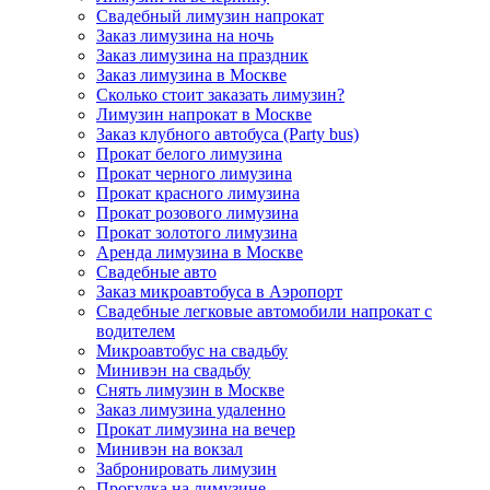
Свадебный лимузин напрокат
Заказ лимузина на ночь
Заказ лимузина на праздник
Заказ лимузина в Москве
Сколько стоит заказать лимузин?
Лимузин напрокат в Москве
Заказ клубного автобуса (Party bus)
Прокат белого лимузина
Прокат черного лимузина
Прокат красного лимузина
Прокат розового лимузина
Прокат золотого лимузина
Аренда лимузина в Москве
Свадебные авто
Заказ микроавтобуса в Аэропорт
Свадебные легковые автомобили напрокат с
водителем
Микроавтобус на свадьбу
Минивэн на свадьбу
Снять лимузин в Москве
Заказ лимузина удаленно
Прокат лимузина на вечер
Минивэн на вокзал
Забронировать лимузин
Прогулка на лимузине