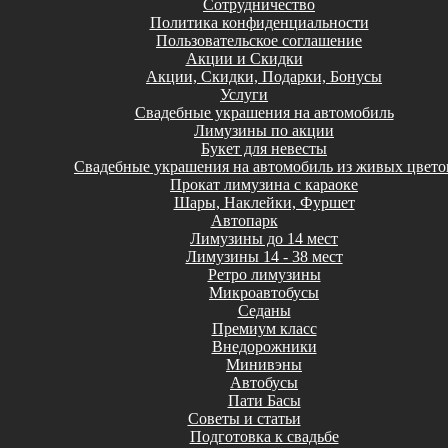
Сотрудничество
Политика конфиденциальности
Пользовательское соглашение
Акции и Скидки
Акции, Скидки, Подарки, Бонусы
Услуги
Свадебные украшения на автомобиль
Лимузины по акции
Букет для невесты
Свадебные украшения на автомобиль из живых цвето
Прокат лимузина с караоке
Шары, Наклейки, Фуршет
Автопарк
Лимузины до 14 мест
Лимузины 14 - 38 мест
Ретро лимузины
Микроавтобусы
Седаны
Премиум класс
Внедорожники
Минивэны
Автобусы
Пати Басы
Советы и статьи
Подготовка к свадьбе