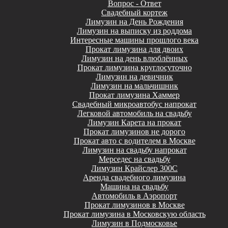
Вопрос - Ответ
Свадебный кортеж
Лимузин на День Рождения
Лимузин на выписку из роддома
Интересные машины прошлого века
Прокат лимузина для двоих
Лимузин на день влюблённых
Прокат лимузина круглосуточно
Лимузин на девичник
Лимузин на мальчишник
Прокат лимузина Хаммер
Свадебный микроавтобус напрокат
Легковой автомобиль на свадьбу
Лимузин Карета на прокат
Прокат лимузинов не дорого
Прокат авто с водителем в Москве
Лимузин на свадьбу напрокат
Мерседес на свадьбу
Лимузин Крайслер 300С
Аренда свадебного лимузина
Машина на свадьбу
Автомобиль в Аэропорт
Прокат лимузинов в Москве
Прокат лимузина в Московскую область
Лимузин в Подмосковье