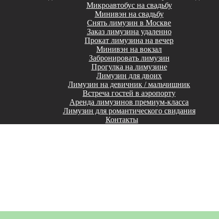
Микроавтобус на свадьбу
Минивэн на свадьбу
Снять лимузин в Москве
Заказ лимузина удаленно
Прокат лимузина на вечер
Минивэн на вокзал
Забронировать лимузин
Прогулка на лимузине
Лимузин для двоих
Лимузин на девичник / мальчишник
Встреча гостей в аэропорту
Аренда лимузинов премиум-класса
Лимузин для романтического свидания
Контакты