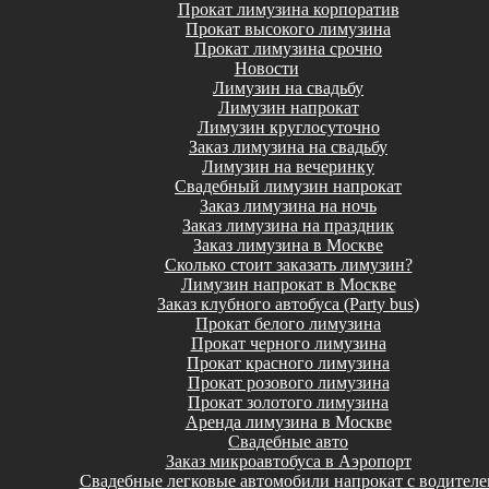
Прокат лимузина корпоратив
Прокат высокого лимузина
Прокат лимузина срочно
Новости
Лимузин на свадьбу
Лимузин напрокат
Лимузин круглосуточно
Заказ лимузина на свадьбу
Лимузин на вечеринку
Свадебный лимузин напрокат
Заказ лимузина на ночь
Заказ лимузина на праздник
Заказ лимузина в Москве
Сколько стоит заказать лимузин?
Лимузин напрокат в Москве
Заказ клубного автобуса (Party bus)
Прокат белого лимузина
Прокат черного лимузина
Прокат красного лимузина
Прокат розового лимузина
Прокат золотого лимузина
Аренда лимузина в Москве
Свадебные авто
Заказ микроавтобуса в Аэропорт
Свадебные легковые автомобили напрокат с водителе