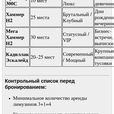
10 мест
300С
Люкс
девични
Дни
Хаммер
Брутальный /
25 места
рождени
Н2
Клубный
вечерин
Мега
Бизнес-
Статусный /
Хаммер
30 места
встречи,
VIP
Н2
выписки
Крупны
Кадиллак
Современный
20–25 мест
компани
Эскалейд
/ Мощный
тусовки
Контрольный список перед
бронированием:
Минимальное количество аренды
лимузинов 3+1=4