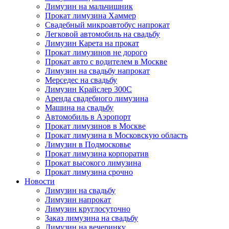
Лимузин на мальчишник
Прокат лимузина Хаммер
Свадебный микроавтобус напрокат
Легковой автомобиль на свадьбу
Лимузин Карета на прокат
Прокат лимузинов не дорого
Прокат авто с водителем в Москве
Лимузин на свадьбу напрокат
Мерседес на свадьбу
Лимузин Крайслер 300С
Аренда свадебного лимузина
Машина на свадьбу
Автомобиль в Аэропорт
Прокат лимузинов в Москве
Прокат лимузина в Московскую область
Лимузин в Подмосковье
Прокат лимузина корпоратив
Прокат высокого лимузина
Прокат лимузина срочно
Новости
Лимузин на свадьбу
Лимузин напрокат
Лимузин круглосуточно
Заказ лимузина на свадьбу
Лимузин на вечеринку