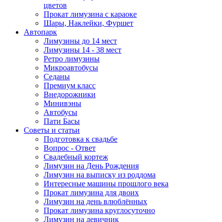
цветов
Прокат лимузина с караоке
Шары, Наклейки, Фуршет
Автопарк
Лимузины до 14 мест
Лимузины 14 - 38 мест
Ретро лимузины
Микроавтобусы
Седаны
Премиум класс
Внедорожники
Минивэны
Автобусы
Пати Басы
Советы и статьи
Подготовка к свадьбе
Вопрос - Ответ
Свадебный кортеж
Лимузин на День Рождения
Лимузин на выписку из роддома
Интересные машины прошлого века
Прокат лимузина для двоих
Лимузин на день влюблённых
Прокат лимузина круглосуточно
Лимузин на девичник