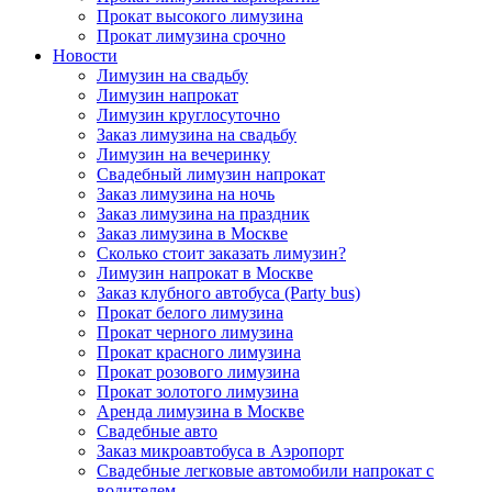
Прокат высокого лимузина
Прокат лимузина срочно
Новости
Лимузин на свадьбу
Лимузин напрокат
Лимузин круглосуточно
Заказ лимузина на свадьбу
Лимузин на вечеринку
Свадебный лимузин напрокат
Заказ лимузина на ночь
Заказ лимузина на праздник
Заказ лимузина в Москве
Сколько стоит заказать лимузин?
Лимузин напрокат в Москве
Заказ клубного автобуса (Party bus)
Прокат белого лимузина
Прокат черного лимузина
Прокат красного лимузина
Прокат розового лимузина
Прокат золотого лимузина
Аренда лимузина в Москве
Свадебные авто
Заказ микроавтобуса в Аэропорт
Свадебные легковые автомобили напрокат с
водителем