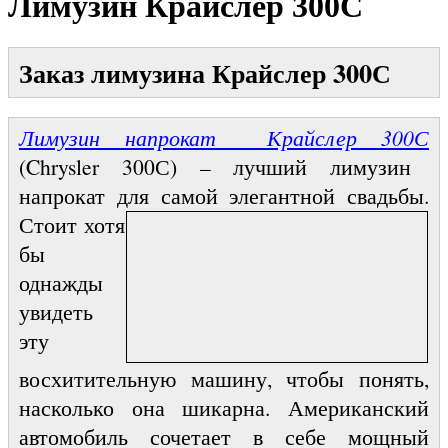
Лимузин Крайслер 300С
Заказ лимузина Крайслер 300С
Лимузин напрокат Крайслер 300С
(Chrysler 300С) – лучший лимузин
напрокат для
самой элегантной свадьбы.
Стоит хотя
бы
однажды
увидеть
эту
восхитительную машину, чтобы понять,
насколько она шикарна. Американский
автомобиль сочетает в себе мощный