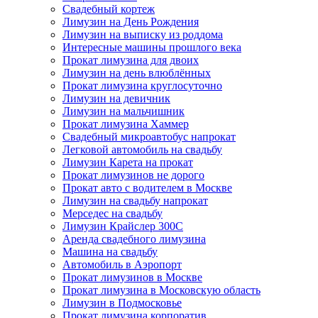
Свадебный кортеж
Лимузин на День Рождения
Лимузин на выписку из роддома
Интересные машины прошлого века
Прокат лимузина для двоих
Лимузин на день влюблённых
Прокат лимузина круглосуточно
Лимузин на девичник
Лимузин на мальчишник
Прокат лимузина Хаммер
Свадебный микроавтобус напрокат
Легковой автомобиль на свадьбу
Лимузин Карета на прокат
Прокат лимузинов не дорого
Прокат авто с водителем в Москве
Лимузин на свадьбу напрокат
Мерседес на свадьбу
Лимузин Крайслер 300С
Аренда свадебного лимузина
Машина на свадьбу
Автомобиль в Аэропорт
Прокат лимузинов в Москве
Прокат лимузина в Московскую область
Лимузин в Подмосковье
Прокат лимузина корпоратив