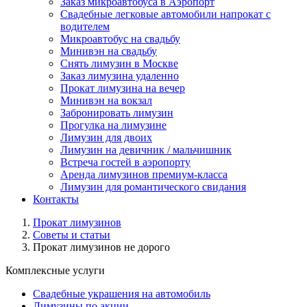
Заказ микроавтобуса в Аэропорт
Свадебные легковые автомобили напрокат с
водителем
Микроавтобус на свадьбу
Минивэн на свадьбу
Снять лимузин в Москве
Заказ лимузина удаленно
Прокат лимузина на вечер
Минивэн на вокзал
Забронировать лимузин
Прогулка на лимузине
Лимузин для двоих
Лимузин на девичник / мальчишник
Встреча гостей в аэропорту
Аренда лимузинов премиум-класса
Лимузин для романтического свидания
Контакты
Прокат лимузинов
Советы и статьи
Прокат лимузинов не дорого
Комплексные услуги
Свадебные украшения на автомобиль
Лимузины по акции