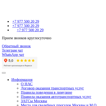
+7 977 500 20 29
+7 977 500 20 29
+7 977 500 20 29
Прием звонков круглосуточно
Обратный звонок
Телеграм чат
WhatsApp чат
Toggle
navigation
Информация
О НАС
Договор оказания транспортных услуг
Правила поведения в лимузине
Правила оказания автотранспортных услуг
ЗАГСы Москвы
Места для свадебных прогулок Москвы и М.О.